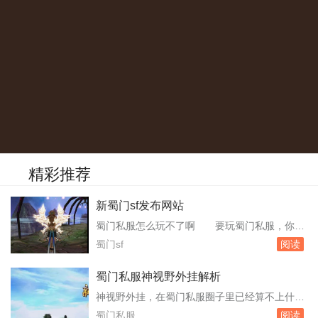
精彩推荐
新蜀门sf发布网站
蜀门私服怎么玩不了啊 要玩蜀门私服，你需
要下载并安装特定版本的客户端，通常是207或2
蜀门sf
阅读
13版本，并且可能需要关闭杀毒软件。以下是具
体步骤：要下载安装207客户端，然后百度蜀门
蜀门私服神视野外挂解析
私服下载它的压缩包，然后解压到安装好的蜀门
神视野外挂，在蜀门私服圈子里已经算不上什么
客户端的文件夹下。下载和压缩的时候一定要关
新鲜词了。从早期的按键精灵模拟鼠标拖拽地
蜀门私服
阅读