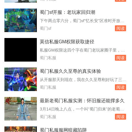
闭你所有的杀毒软件。其实也。蜀山私服 ...
图，到如今直接注入客户端内存读取全图怪物坐
标，这东西的迭代速度和私服本身的更新频率几
蜀门sf开服：老玩家回归潮
乎同步。只要还有人架设私服，就有工作室和散
下午两点零六分，蜀门sf“忆长安”区准时开放。
人玩家想方设法搞到这种视野增强工具，哪怕官
注册人数在开服前三天就突破了八千，但真正让
蜀门sf
阅读
方服务器封了一批又一批，私服里照样流通着。
运营团队意外的是，开服瞬间涌入的玩家数量还
所谓神视...
是挤爆了登录队列。频道里有人刷屏喊“进不
莫信私服GM权限获取捷径
去”，有人则庆幸自己提前半小时挂在了登录界
私服GM权限这四个字在蜀门老玩家圈子里，隔
面。服务器里，成都城门口早已密密麻麻站满了
一阵就会冒出来一次。有人发帖卖教程，有人晒
蜀门私服
阅读
拿新手剑的玩家，木桩旁刷出金色伤害数字的速
后台截图，还有人称自己已经把某个区服的GM
度比...
号“拿”了。这些消息看多了，难免有人动心，想
蜀门私服久久至尊的真实体验
去欺负一下私服，给自己刷点装备或者变态属
从开服那天到现在，我在久久至尊刚好玩了三个
性。但冷静下来看，所谓获取GM权限的路子，
月。账号里那个峨眉角色停在九十三级，装备是
蜀门私服
阅读
十有八九是骗局，剩下那一点，踩进去就是刑事
周六早上从世界boss手里抢来的腰带，强化十
案件。...
三，镶嵌的石头全是五级。之所以选这个服，是
最新老蜀门私服实测：怀旧服还能撑多久
因为朋友去年十月就进去了，他当时截图给我
3月14日晚上八点，一个叫“蜀门归来”的老蜀门
看，晚上八点成都城摆摊的玩家把路堵得严严实
私服无声无息地开服了。没有官网公告，没有广
蜀门私服
阅读
实，飞剑坐骑的光效几乎盖住了地面。这种热闹
告推送，只有老玩家群里转来转去的链接。我第
场面在...
一时间挤进去，发现服务器列表里已经排了三百
蜀门私服服网暗藏陷阱