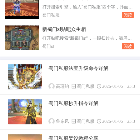
多人的队。这个数字差点让我以为回到了2010
打开搜索引擎，输入“蜀门私服”四个字，扑面而
年。玩了一周，我把它当成一个活样本，想看看
来的是大量标榜“独家版本”“无限元宝”“上线满
蜀门私服
阅读
这款快二十年的游戏，换了私服运营后到底还
级”的网站。这些网站连名字都五花八门，有的
能...
甚至直接盗用官方标识，让人难以分辨。它们便
新蜀门sf贴吧众生相
是蜀门私服服网，一个游走在法律灰色地带的产
打开贴吧搜索“新蜀门sf”，一眼扫过去，满屏
业。许多玩家在这里不仅没体验到游戏乐趣，反
的“开服”“版本”“老玩家回归”。这个吧不长不短的
蜀门sf
阅读
而掉了账号，丢了钱财。私服的架设并不复
存在了七年，帖子总数不过十二万，大多数帖子
杂，...
沉在底部长着青苔，但每天仍有新帖冒出来，像
是老房子里不断有人搬进来又搬走，地板踩得凹
蜀门私服法宝升级命令详解
凸不平，但灯火始终亮着。吧里最常见的一种帖
子，是“新人求助”。发帖的人多半从官网...
高瑾钧
蜀门私服
2026-01-06 23:38:
蜀门私服秒升指令详解
鲁东风
蜀门私服
2026-01-06 23:39:
蜀门私服架设教程分享