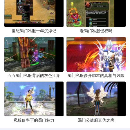
世纪蜀门私服十年沉浮记
老蜀门私服侵权吗
五五蜀门私服背后的灰色江湖
蜀门私服多开脚本的真相与风险
私服倍率下的蜀门魅力
蜀门公益服真伪之辨