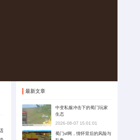
最新文章
中变私服冲击下的蜀门玩家
生态
2026-08-07 15:01:01
话
蜀门sf网，情怀背后的风险与
指