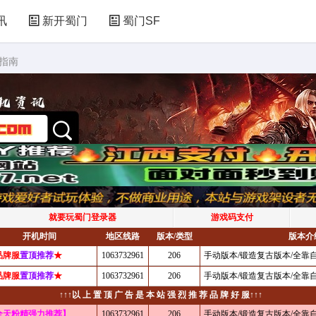
讯
新开蜀门
蜀门SF
指南