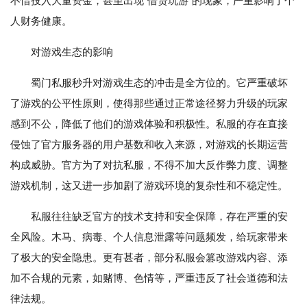
不惜投入大量资金，甚至出现“借贷玩游”的现象，严重影响了个
人财务健康。
对游戏生态的影响
蜀门私服秒升对游戏生态的冲击是全方位的。它严重破坏
了游戏的公平性原则，使得那些通过正常途径努力升级的玩家
感到不公，降低了他们的游戏体验和积极性。私服的存在直接
侵蚀了官方服务器的用户基数和收入来源，对游戏的长期运营
构成威胁。官方为了对抗私服，不得不加大反作弊力度、调整
游戏机制，这又进一步加剧了游戏环境的复杂性和不稳定性。
私服往往缺乏官方的技术支持和安全保障，存在严重的安
全风险。木马、病毒、个人信息泄露等问题频发，给玩家带来
了极大的安全隐患。更有甚者，部分私服会篡改游戏内容、添
加不合规的元素，如赌博、色情等，严重违反了社会道德和法
律法规。