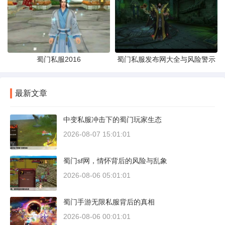
蜀门私服2016
蜀门私服发布网大全与风险警示
最新文章
中变私服冲击下的蜀门玩家生态
2026-08-07 15:01:01
蜀门sf网，情怀背后的风险与乱象
2026-08-06 05:01:01
蜀门手游无限私服背后的真相
2026-08-06 00:01:01