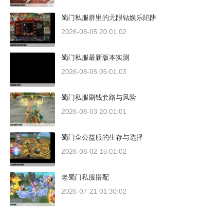
蜀门私服群里的无限钻娱乐陷阱
2026-08-05 20:01:02
蜀门私服最新版本实测
2026-08-05 05:01:03
蜀门私服刷钱套路与风险
2026-08-03 20:01:01
蜀门全公益服的生存与选择
2026-08-02 15:01:02
老蜀门私服搭配
2026-07-21 01:30:02