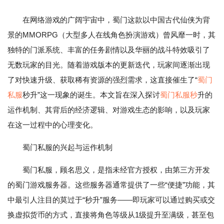
在网络游戏的广阔宇宙中，蜀门这款以中国古代仙侠为背
景的MMORPG（大型多人在线角色扮演游戏）曾风靡一时，其
独特的门派系统、丰富的任务剧情以及华丽的战斗特效吸引了
无数玩家的目光。随着游戏版本的更新迭代，玩家间逐渐出现
了对快速升级、获取稀有资源的强烈需求，这直接催生了“
蜀门
私服
秒升”这一现象的诞生。本文旨在深入探讨
蜀门私服秒
升的
运作机制、其背后的经济逻辑、对游戏生态的影响，以及玩家
在这一过程中的心理变化。
蜀门私服的兴起与运作机制
蜀门私服，顾名思义，是指未经官方授权，由第三方开发
的蜀门游戏服务器。这些服务器通常提供了一些“便捷”功能，其
中最引人注目的莫过于“秒升”服务——即玩家可以通过购买或交
换虚拟货币的方式，直接将角色等级从1级提升至满级，甚至包