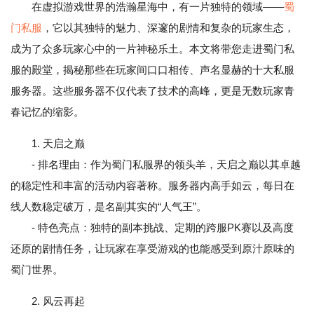
在虚拟游戏世界的浩瀚星海中，有一片独特的领域——
蜀
门私服
，它以其独特的魅力、深邃的剧情和复杂的玩家生态，
成为了众多玩家心中的一片神秘乐土。本文将带您走进蜀门私
服的殿堂，揭秘那些在玩家间口口相传、声名显赫的十大私服
服务器。这些服务器不仅代表了技术的高峰，更是无数玩家青
春记忆的缩影。
1. 天启之巅
- 排名理由：作为蜀门私服界的领头羊，天启之巅以其卓越
的稳定性和丰富的活动内容著称。服务器内高手如云，每日在
线人数稳定破万，是名副其实的“人气王”。
- 特色亮点：独特的副本挑战、定期的跨服PK赛以及高度
还原的剧情任务，让玩家在享受游戏的也能感受到原汁原味的
蜀门世界。
2. 风云再起