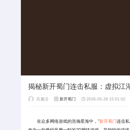
揭秘新开蜀门连击私服：虚拟江
吕黛洁
新开蜀门
2026-05-28 15:01:02
在众多网络游戏的浩瀚星海中，"
新开蜀门
连击私
作为一款曾经风靡一时的2D网络游戏，其独特的武