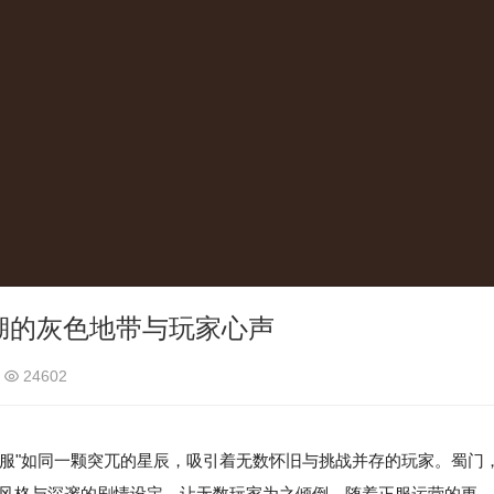
湖的灰色地带与玩家心声
24602
服"如同一颗突兀的星辰，吸引着无数怀旧与挑战并存的玩家。蜀门
侠风格与深邃的剧情设定，让无数玩家为之倾倒。随着正服运营的更