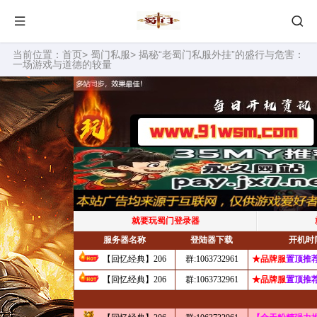
当前位置：
首页
>
蜀门私服
> 揭秘“老蜀门私服外挂”的盛行与危害：
一场游戏与道德的较量