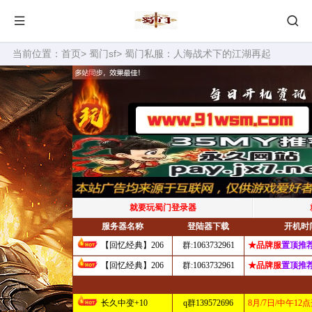
当前位置：
首页
>
蜀门sf
> 蜀门私服：人海战术下的江湖再起