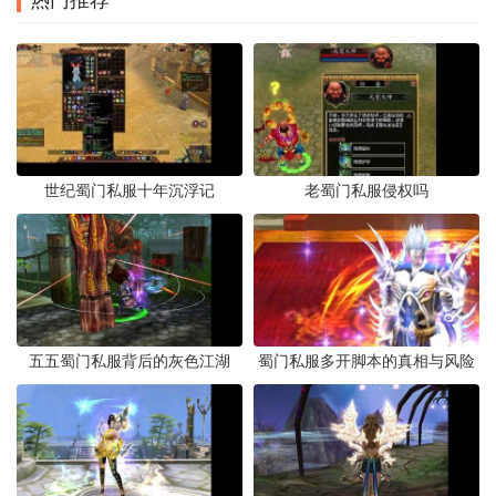
热门推荐
世纪蜀门私服十年沉浮记
老蜀门私服侵权吗
五五蜀门私服背后的灰色江湖
蜀门私服多开脚本的真相与风险