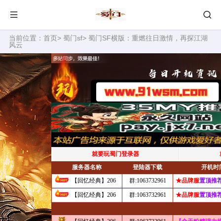
当前位置：
首页
>
蜀门sf
> 蜀门SF横版：重燃往日激情，再探江湖
风云