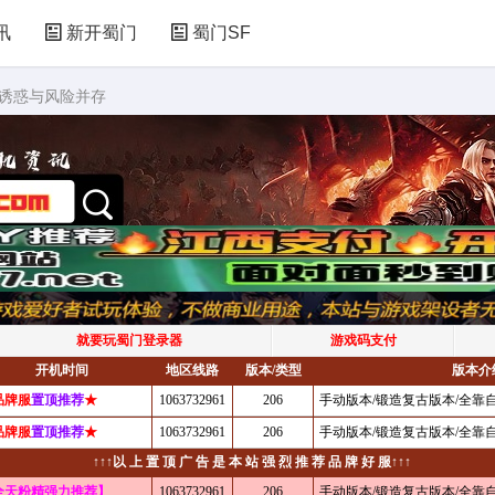
讯
新开蜀门
蜀门SF
的诱惑与风险并存