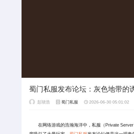
蜀门私服发布论坛：灰色地带的
彭琰浩
蜀门私服
2026-06-30 05:01:02
在网络游戏的浩瀚海洋中，私服（Private S
度吸引了大量玩家。
蜀门私服
发布论坛便是这一现象