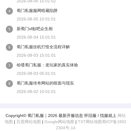
2026-08-05 15:01:02
蜀门私服服网暗藏陷阱
4
2026-08-05 10:01:01
新蜀门sf贴吧众生相
5
2026-08-04 15:01:01
蜀门私服挂机打怪全流程详解
6
2026-08-03 15:01:01
哈喽蜀门私服：老玩家的真实体验
7
2026-08-03 05:01:01
蜀门私服传奇网站的暗面与现实
8
2026-08-02 10:01:01
Copyright© 蜀门私服｜2026 最新开服信息 怀旧服 / 找服就上
网站
地图
|
百度网站地图
|
Google网站地图
|
TXT网站地图
蜀ICP备1802
2304号-14