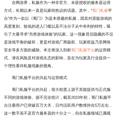
在网游界，私服作为一种非官方、未获授权的服务器运营
方式，长期以来一直是玩家间热议的话题。其中，“
蜀门私服
平
台”作为一款以《蜀门》为蓝本搭建的私服，因其对原版游戏的
高度复刻、较低的进入门槛以及不法分子从中牟利的特性，吸
引了大量寻求“另类游戏体验”的玩家。这一现象背后隐藏的不仅
是游戏平衡的破坏，更是对游戏厂商版权、玩家权益乃至网络
安全等多方面的威胁。本文将深入剖析
蜀门私服平台
的运营模
式、潜在风险及对游戏生态的影响，旨在为玩家及行业提供一
个理性看待私服现象的视角。
蜀门私服平台的兴起与运营模式
蜀门私服平台的兴起，很大程度上源于其能提供与正式服
不同的游戏体验。据不完全统计，截至2023年初，蜀门私服平
台注册用户已突破百万大关，日均活跃用户数维持在5万左右，
这一数字虽不及官方服务器的十分之一，但在私服领域已属规