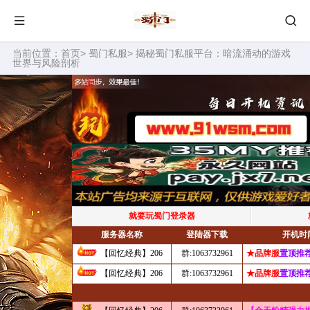
当前位置：
首页
>
蜀门私服
> 揭秘蜀门私服平台：暗流涌动的游戏
世界与风险剖析