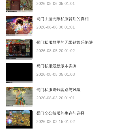
2026-08-06 05:01:01
蜀门手游无限私服背后的真相
2026-08-06 00:01:01
蜀门私服群里的无限钻娱乐陷阱
2026-08-05 20:01:02
蜀门私服最新版本实测
2026-08-05 05:01:03
蜀门私服刷钱套路与风险
2026-08-03 20:01:01
蜀门全公益服的生存与选择
2026-08-02 15:01:02