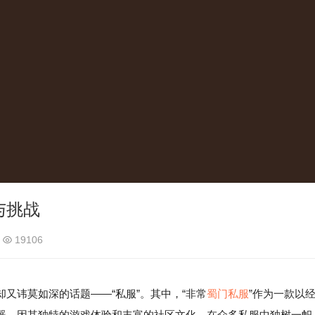
与挑战
19106
又讳莫如深的话题——“私服”。其中，“非常
蜀门私服
”作为一款以
器，因其独特的游戏体验和丰富的社区文化，在众多私服中独树一帜