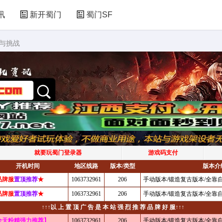
讯
新开蜀门
蜀门SF
索与挑战