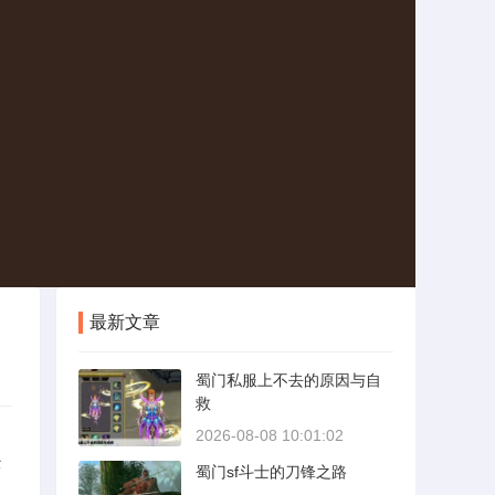
最新文章
蜀门私服上不去的原因与自
救
2026-08-08 10:01:02
经
蜀门sf斗士的刀锋之路
。