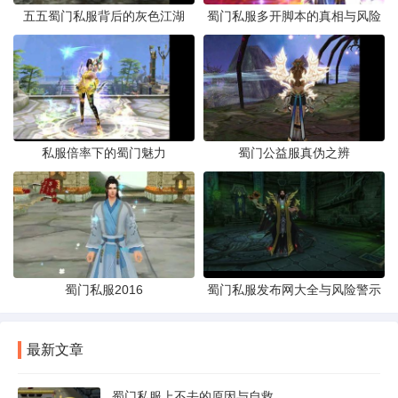
五五蜀门私服背后的灰色江湖
蜀门私服多开脚本的真相与风险
私服倍率下的蜀门魅力
蜀门公益服真伪之辨
蜀门私服2016
蜀门私服发布网大全与风险警示
最新文章
蜀门私服上不去的原因与自救