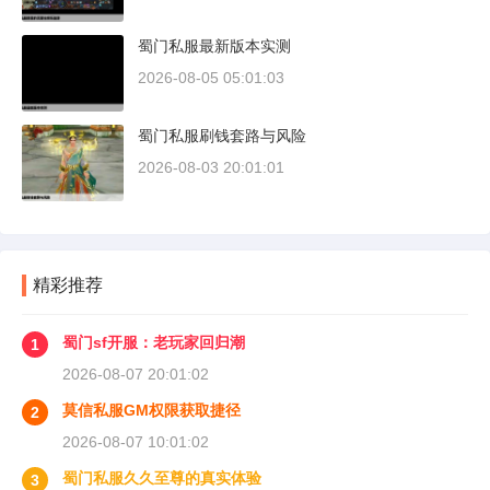
蜀门私服最新版本实测
2026-08-05 05:01:03
蜀门私服刷钱套路与风险
2026-08-03 20:01:01
精彩推荐
蜀门sf开服：老玩家回归潮
1
2026-08-07 20:01:02
莫信私服GM权限获取捷径
2
2026-08-07 10:01:02
蜀门私服久久至尊的真实体验
3