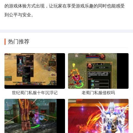
的游戏体验方式出现，让玩家在享受游戏乐趣的同时也能感受
到公平与安全。
热门推荐
世纪蜀门私服十年沉浮记
老蜀门私服侵权吗