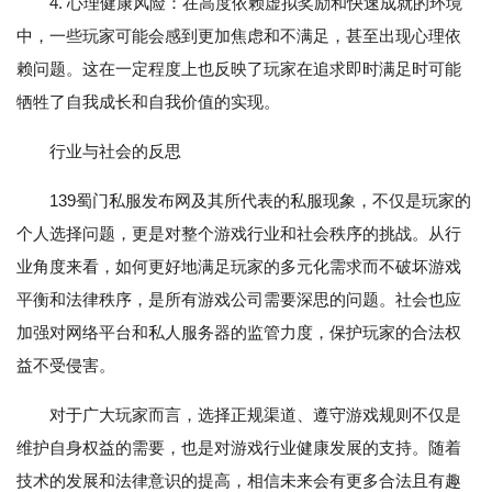
4. 心理健康风险：在高度依赖虚拟奖励和快速成就的环境
中，一些玩家可能会感到更加焦虑和不满足，甚至出现心理依
赖问题。这在一定程度上也反映了玩家在追求即时满足时可能
牺牲了自我成长和自我价值的实现。
行业与社会的反思
139蜀门私服发布网及其所代表的私服现象，不仅是玩家的
个人选择问题，更是对整个游戏行业和社会秩序的挑战。从行
业角度来看，如何更好地满足玩家的多元化需求而不破坏游戏
平衡和法律秩序，是所有游戏公司需要深思的问题。社会也应
加强对网络平台和私人服务器的监管力度，保护玩家的合法权
益不受侵害。
对于广大玩家而言，选择正规渠道、遵守游戏规则不仅是
维护自身权益的需要，也是对游戏行业健康发展的支持。随着
技术的发展和法律意识的提高，相信未来会有更多合法且有趣