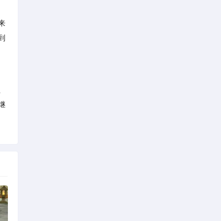
来
到
、
继