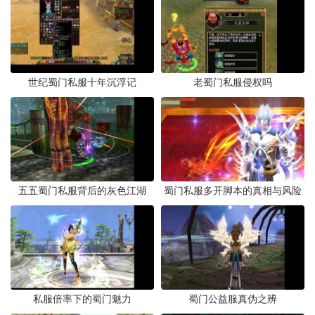
世纪蜀门私服十年沉浮记
老蜀门私服侵权吗
五五蜀门私服背后的灰色江湖
蜀门私服多开脚本的真相与风险
私服倍率下的蜀门魅力
蜀门公益服真伪之辨