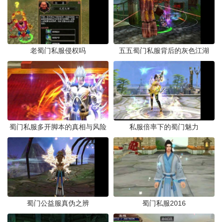
老蜀门私服侵权吗
五五蜀门私服背后的灰色江湖
蜀门私服多开脚本的真相与风险
私服倍率下的蜀门魅力
蜀门公益服真伪之辨
蜀门私服2016