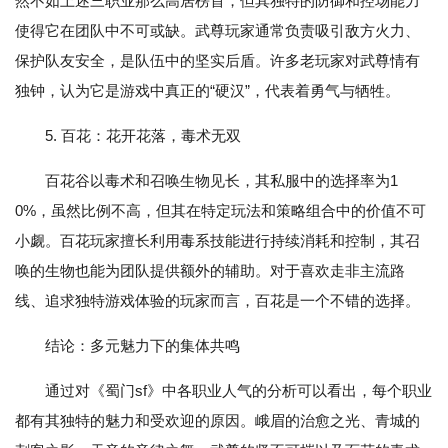
然不如上述三职业那么高居榜首，但其独特的防御和控场能力
使得它在团队中不可或缺。武尊玩家通常负责吸引敌方火力、
保护队友安全，是队伍中的坚实后盾。许多老玩家对武尊情有
独钟，认为它是游戏中真正的“硬汉”，代表着勇气与牺牲。
5. 百花：花开花落，毒术无双
百花谷以毒术和召唤生物见长，其私服中的选择率为1
0%，虽然比例不高，但其在特定玩法和策略组合中的价值不可
小觑。百花玩家擅长利用毒系技能进行持续消耗和控制，其召
唤的生物也能为团队提供额外的辅助。对于喜欢走非主流路
线、追求独特游戏体验的玩家而言，百花是一个不错的选择。
结论：多元魅力下的集体共鸣
通过对《蜀门sf》中各职业人气的分析可以看出，每个职业
都有其独特的魅力和受欢迎的原因。峨眉的治愈之光、青城的