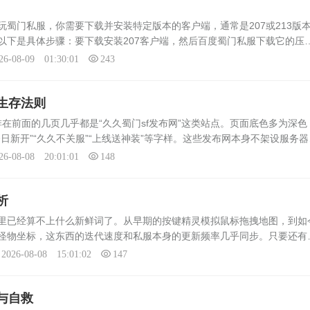
反而掉了
灯火始终亮着。吧里最常见的一种
蜀门私服，你需要下载并安装特定版本的客户端，通常是207或213版
设并不复
子，是“新人求助”。发帖的人多半
以下是具体步骤：要下载安装207客户端，然后百度蜀门私服下载它的压
官网...
客户端的文件夹下。下载和压缩的时候一定要关闭你所有的杀毒软件。其
26-08-09 01:30:01
243
生存法则
，排在前面的几页几乎都是“久久蜀门sf发布网”这类站点。页面底色多为深色
日新开”“久久不关服”“上线送神装”等字样。这些发布网本身不架设服务器
搭建者和玩家之间的中介，靠卖广告位和推广链接赚钱。一个私服想要吸
26-08-08 20:01:01
148
析
里已经算不上什么新鲜词了。从早期的按键精灵模拟鼠标拖拽地图，到如
怪物坐标，这东西的迭代速度和私服本身的更新频率几乎同步。只要还有
玩家想方设法搞到这种视野增强工具，哪怕官方服务器封了一批又一批，
2026-08-08 15:01:02
147
与自救