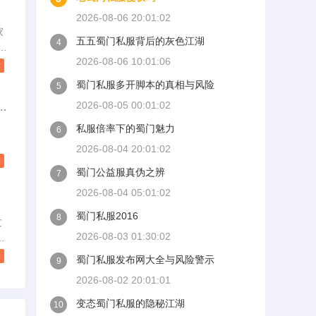
2026-08-06 20:01:02
法
家
五五蜀门私服背后的灰色江湖
4
服
有
流
2026-08-06 10:01:06
还
读
蜀门私服多开脚本的真相与风险
5
有
2026-08-05 00:01:02
还
己
来
私服倍率下的蜀门魅力
6
有
2026-08-04 20:01:02
就
，
读
蜀门公益服真伪之辨
我
7
里
2026-08-04 05:01:02
差
蜀门私服2016
8
过
看
2026-08-03 01:30:02
营
读
蜀门私服发布网大全与风险警示
9
帖
2026-08-02 20:01:01
新
搬
变态蜀门私服的隐秘江湖
10
但