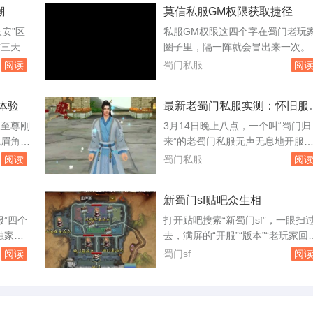
潮
莫信私服GM权限获取捷径
缩包，然
频率几乎同步。只要还有人架设私
端的文件
服，就有工作室和散人玩家想方设
安”区
私服GM权限这四个字在蜀门老玩
定要关闭
搞到这种视野增强工具，哪怕官方
前三天就
圈子里，隔一阵就会冒出来一次。
。蜀山私
务器封了一批又一批，私服里照样
团队意外
人发帖卖教程，有人晒后台截图，
阅读
蜀门私服
阅
通着。所谓神视...
数量还是
有人称自己已经把某个区服的GM
人刷屏
号“拿”了。这些消息看多了，难免
体验
最新老蜀门私服实测：怀旧服
己提前半
人动心，想去欺负一下私服，给自
能撑多久
器里，成
刷点装备或者变态属性。但冷静下
久至尊刚
3月14日晚上八点，一个叫“蜀门归
了拿新手
看，所谓获取GM权限的路子，十
峨眉角色
来”的老蜀门私服无声无息地开服
伤害数字
八九是骗局，剩下那一点，踩进去
早上从世
了。没有官网公告，没有广告推送
阅读
蜀门私服
阅
是刑事案件。...
化十
只有老玩家群里转来转去的链接。
之所以选
第一时间挤进去，发现服务器列表
新蜀门sf贴吧众生相
月就进去
已经排了三百多人的队。这个数字
上八点成
点让我以为回到了2010年。玩了一
服”四个
打开贴吧搜索“新蜀门sf”，一眼扫
严实实，
周，我把它当成一个活样本，想看
独家版
去，满屏的“开服”“版本”“老玩家回
地面。这
这款快二十年的游戏，换了私服运
网站。这
归”。这个吧不长不短的存在了七
阅读
蜀门sf
阅
后到底还能...
有的甚至
年，帖子总数不过十二万，大多数
以分辨。
子沉在底部长着青苔，但每天仍有
个游走在
帖冒出来，像是老房子里不断有人
玩家在这
进来又搬走，地板踩得凹凸不平，