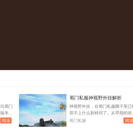
蜀门私服神视野外挂解析
玩蜀门
神视野外挂，在蜀门私服圈子里已
定版本的
算不上什么新鲜词了。从早期的按
本，并
精灵模拟鼠标拖拽地图，到如今直
阅读
蜀门私服
阅
以下是具
注入客户端内存读取全图怪物坐标
户端，然
这东西的迭代速度和私服本身的更