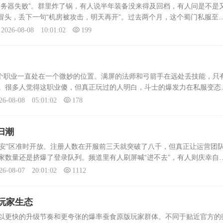
服务器失败”。群里炸了锅，有人说半年装备没来得及回档，有人问是不是
才冒头，丢下一句“机房被攻击，明天再开”。过去两个月，这个蜀门私服至
线。私服上不去，根子在于它本身就是灰色产业。架设者租的是廉价云服
2026-08-08 10:01:02
199
这个职业一直处在一个微妙的位置。满屏的法师和弓箭手在远处丢技能，只
。很多人觉得这职业傻，但真正玩过的人明白，斗士的爆发力在私服变态
战局。先说说装备。私服里斗士最核心的属性是暴击和爆伤。一套+13以
26-08-08 05:01:02
178
归潮
长安”区准时开放。注册人数在开服前三天就突破了八千，但真正让运营团
家数量还是挤爆了登录队列。频道里有人刷屏喊“进不去”，有人则庆幸自
服务器里，成都城门口早已密密麻麻站满了拿新手剑的玩家，木桩旁刷出
26-08-07 20:01:02
1112
玩家生态
以更快的升级节奏和更夸张的爆率蚕食原版玩家群体。不同于贴近官方的