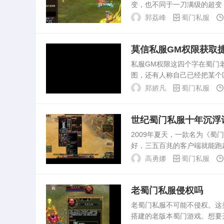
变，也不同于一刀满级的超变
宝石强化成功率也大幅上调。
郭荔峰
蜀门私服
务器里，一件七阶装备需要...
莫信私服GM权限获取
私服GM权限这四个字在蜀门
图，还有人称自己已经把某个
给自己刷点装备或者变态属性
郑娇凡
蜀门私服
点，踩进去就是刑事案件。...
世纪蜀门私服十年沉浮
2009年夏天，一款名为《
好，三五百兆的客户端就能跑
门私服”这个名字，就是在那
高勇娜
蜀门私服
拆了客户端源码，...
老蜀门私服侵权吗
老蜀门私服不可能不侵权。这
搭建的老版本蜀门游戏。想要