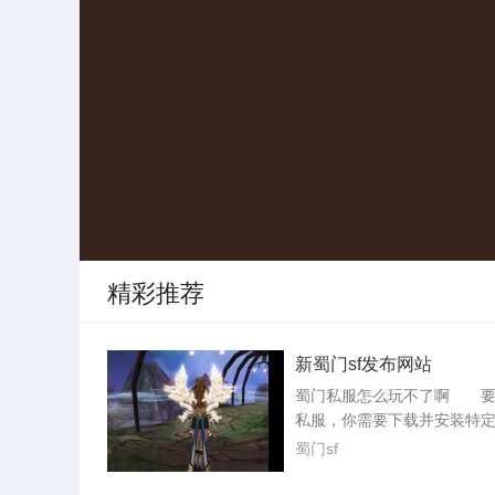
精彩推荐
新蜀门sf发布网站
蜀门私服怎么玩不了啊 要
私服，你需要下载并安装特
客户端，通常是207或213版
蜀门sf
且可能需要关闭杀毒软件。
体步骤：要下载安装207客