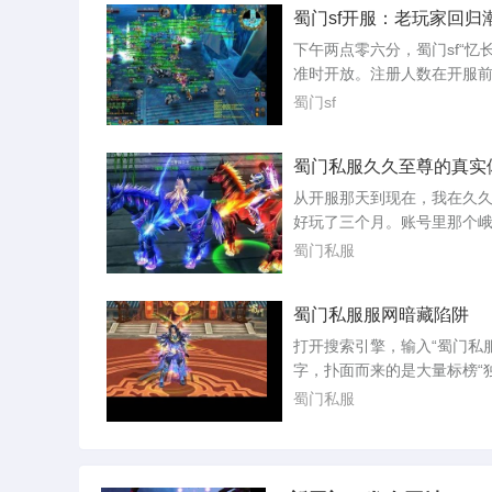
蜀门sf开服：老玩家回归
后百度蜀门私服下载它的压
后解压到安装好的蜀门客户
下午两点零六分，蜀门sf“忆长
夹下。下载和压缩的时候一
准时开放。注册人数在开服
你所有的杀毒软件。其实也
突破了八千，但真正让运营
蜀门sf
服 ...
的是，开服瞬间涌入的玩家
挤爆了登录队列。频道里有
蜀门私服久久至尊的真实
喊“进不去”，有人则庆幸自
小时挂在了登录界面。服务
从开服那天到现在，我在久
都城门口早已密密麻麻站满
好玩了三个月。账号里那个
剑的玩家，木桩旁刷出金色
停在九十三级，装备是周六
蜀门私服
的速度比...
界boss手里抢来的腰带，强
三，镶嵌的石头全是五级。
蜀门私服服网暗藏陷阱
这个服，是因为朋友去年十
了，他当时截图给我看，晚
打开搜索引擎，输入“蜀门私
都城摆摊的玩家把路堵得严
字，扑面而来的是大量标榜“
飞剑坐骑的光效几乎盖住了
本”“无限元宝”“上线满级”的
蜀门私服
种热闹场面在...
些网站连名字都五花八门，
直接盗用官方标识，让人难
它们便是蜀门私服服网，一
法律灰色地带的产业。许多