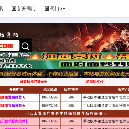
讯
新开蜀门
蜀门SF