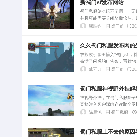
新蜀门sf发布网站
里不仅没体验到游戏乐趣，
蜀门私服怎么玩不了啊 要玩
账号，丢了钱财。私服的架
并且可能需要关闭杀毒软件。
杂，...
包，然后解压到安装好的蜀门
穆胜钧
蜀门sf
20
也。蜀山私服 ...
久久蜀门私服发布网的
在搜索引擎里输入“蜀门sf”
布满了闪烁的广告条，写着“今
也不运营游戏，它们只是私服
戴可力
蜀门sf
20
玩家，...
蜀门私服神视野外挂解
神视野外挂，在蜀门私服圈子
直接注入客户端内存读取全图
架设私服，就有工作室和散人
陈雁鸿
蜀门私服
服里照样流通着。所谓神视...
蜀门私服上不去的原因