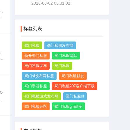
2026-08-02 05:01:02
帖
本，
从
缩
实
标签列表
蜀门私服
蜀门私服发布网
，
新开蜀门私服
蜀门私服网站
，
引
蜀门私服发布
蜀门私服
蜀门sf发布网私服
蜀门私服触发
蜀门手游私服
蜀门私服207客户端下载
今
蜀门私服游戏发布网
蜀门私服sf
人
私
蜀门私服开区
蜀门私服gm命令