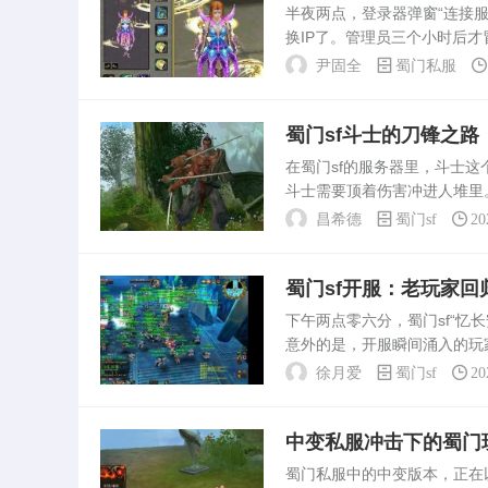
半夜两点，登录器弹窗“连接
换IP了。管理员三个小时后
宕机七回，最长一次四天没上
尹固全
蜀门私服
器，带宽通常只有5...
蜀门sf斗士的刀锋之路
在蜀门sf的服务器里，斗士
斗士需要顶着伤害冲进人堆里
备的加持下，往往能瞬间改变
昌希德
蜀门sf
20
的天罡套，基础血量能...
蜀门sf开服：老玩家回
下午两点零六分，蜀门sf“忆
意外的是，开服瞬间涌入的玩
提前半小时挂在了登录界面。
徐月爱
蜀门sf
20
色伤害数字的速度比...
中变私服冲击下的蜀门
蜀门私服中的中变版本，正在