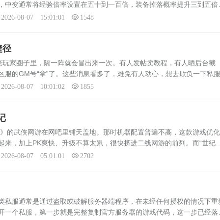
，中变通常将经验倍率设置在五十到一百倍，装备掉落概率提升三到五倍
这样的数值设计看似只是加速，却从根本上改变蜀门的游戏逻辑。在官方
2026-08-07 15:01:01
1548
捷径
老玩家圈子里，隔一阵就会冒出来一次。有人发帖卖教程，有人晒后台截
区服的GM号“拿”了。这些消息看多了，难免有人动心，想去欺负一下私
。但冷静下来看，所谓获取GM权限的路子，十有八九是骗局，剩下那一
2026-08-07 10:01:02
1855
记
蜀门》的武侠网游在网吧里铺天盖地。那时机器配置普遍不高，这款游戏优
起来，加上PK爽快、升级不算太累，很快挤进二线网游的前列。而“世纪
之后两三年冒出来的。它没有官方授权，没有正规运营团队，只是一群老
2026-08-07 05:01:01
2702
类私服通常是通过盗取或破解服务器端程序，在未经任何授权的情况下重
开一个私服，第一步就是完整复制官方服务器的游戏代码，这一步已经落