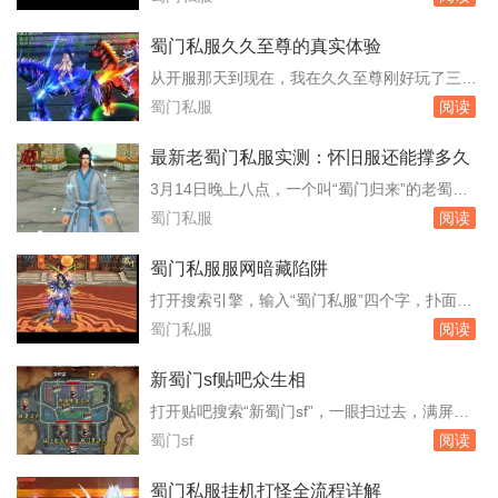
拿新手剑的玩家，木桩旁刷出金色伤害数字的速
后台截图，还有人称自己已经把某个区服的GM
度比...
号“拿”了。这些消息看多了，难免有人动心，想
蜀门私服久久至尊的真实体验
去欺负一下私服，给自己刷点装备或者变态属
从开服那天到现在，我在久久至尊刚好玩了三个
性。但冷静下来看，所谓获取GM权限的路子，
月。账号里那个峨眉角色停在九十三级，装备是
蜀门私服
阅读
十有八九是骗局，剩下那一点，踩进去就是刑事
周六早上从世界boss手里抢来的腰带，强化十
案件。...
三，镶嵌的石头全是五级。之所以选这个服，是
最新老蜀门私服实测：怀旧服还能撑多久
因为朋友去年十月就进去了，他当时截图给我
3月14日晚上八点，一个叫“蜀门归来”的老蜀门
看，晚上八点成都城摆摊的玩家把路堵得严严实
私服无声无息地开服了。没有官网公告，没有广
蜀门私服
阅读
实，飞剑坐骑的光效几乎盖住了地面。这种热闹
告推送，只有老玩家群里转来转去的链接。我第
场面在...
一时间挤进去，发现服务器列表里已经排了三百
蜀门私服服网暗藏陷阱
多人的队。这个数字差点让我以为回到了2010
打开搜索引擎，输入“蜀门私服”四个字，扑面而
年。玩了一周，我把它当成一个活样本，想看看
来的是大量标榜“独家版本”“无限元宝”“上线满
蜀门私服
阅读
这款快二十年的游戏，换了私服运营后到底还
级”的网站。这些网站连名字都五花八门，有的
能...
甚至直接盗用官方标识，让人难以分辨。它们便
新蜀门sf贴吧众生相
是蜀门私服服网，一个游走在法律灰色地带的产
打开贴吧搜索“新蜀门sf”，一眼扫过去，满屏
业。许多玩家在这里不仅没体验到游戏乐趣，反
的“开服”“版本”“老玩家回归”。这个吧不长不短的
蜀门sf
阅读
而掉了账号，丢了钱财。私服的架设并不复
存在了七年，帖子总数不过十二万，大多数帖子
杂，...
沉在底部长着青苔，但每天仍有新帖冒出来，像
蜀门私服挂机打怪全流程详解