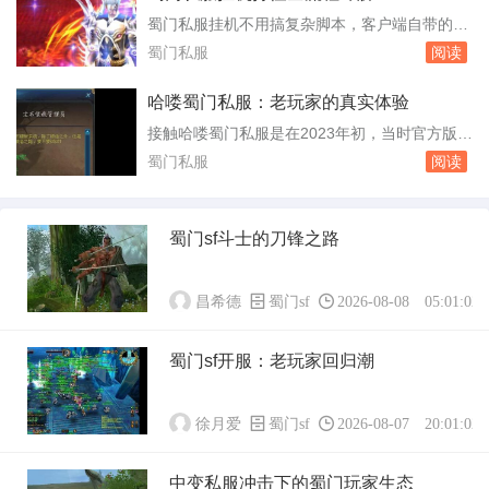
是老房子里不断有人搬进来又搬走，地板踩得凹
蜀门私服挂机不用搞复杂脚本，客户端自带的自
凸不平，但灯火始终亮着。吧里最常见的一种帖
动战斗系统已经能把日常刷怪覆盖到位。你只要
蜀门私服
阅读
子，是“新人求助”。发帖的人多半从官网...
把战斗方案调对，再把补给和保护条件设好，挂
一整晚不翻车的概率能有八成以上。这里直接按
哈喽蜀门私服：老玩家的真实体验
游戏里的操作顺序说清楚。进入游戏后先按T键
接触哈喽蜀门私服是在2023年初，当时官方版本
打开挂机设置面板。技能顺序決定清怪效率，别
更新太快，老玩家跟不上节奏。这个私服主打经
蜀门私服
阅读
把大招放在最前头，起手用短冷却的单体或者小
典50级版本，开服首日同时在线人数突破三千，
群攻，...
这个数字在私服圈里不算小。服务器架设在上
海，用的是双线机房，南方玩家延迟在20毫秒左
蜀门sf斗士的刀锋之路
右，北方玩家也能稳定在50毫秒以内。对于一款
十几年前的端游来说，这个网络条件算得上顺...
昌希德
蜀门sf
2026-08-08 05:01:02
蜀门sf开服：老玩家回归潮
徐月爱
蜀门sf
2026-08-07 20:01:02
中变私服冲击下的蜀门玩家生态