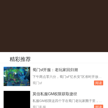
精彩推荐
蜀门sf开服：老玩家回归潮
下午两点零六分，蜀门sf“忆长安”区准时开放。
注册人数在开服前三天就突破了八千，但真正让
蜀门sf
阅读
运营团队意外的是，开服瞬间涌入的玩家数量还
是挤爆了登录队列。频道里有人刷屏喊“进不
莫信私服GM权限获取捷径
去”，有人则庆幸自己提前半小时挂在了登录界
私服GM权限这四个字在蜀门老玩家圈子里，隔
面。服务器里，成都城门口早已密密麻麻站满了
一阵就会冒出来一次。有人发帖卖教程，有人晒
蜀门私服
阅读