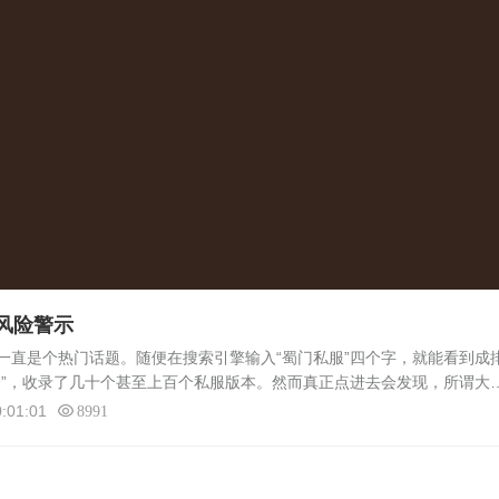
风险警示
一直是个热门话题。随便在搜索引擎输入“蜀门私服”四个字，就能看到成
全”，收录了几十个甚至上百个私服版本。然而真正点进去会发现，所谓大
面，列表里的服务器名字五花八门，开区时间精确到分秒，广告语清一色
:01:01
8991