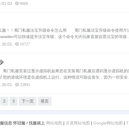
服发布网600”为代表。本文将通过对蜀门私服现象的深入分析，探讨其
:01:03
9068
私服！！蜀门私服法宝升级命令怎么用 蜀门私服法宝升级命令使用方
wsetlev可以快速提升法宝等级。这个命令允许玩家直接设置法宝的等级
输入-wsetlev80可以将法宝等级设置为80级。这种命令通常在游戏的
:30:01
10727
少
 蜀门私服安装过显示虚拟机如果您在安装蜀门私服后遇到显示虚拟机的
了您的游戏环境是在虚拟机上运行。这种情况可能会发生，因为一些安全
程，并将其视为潜在的安全风险。以下是您可以尝试的一些解决方案：重
:30:01
23895
2
3
下一页
尾页
新开服信息 怀旧服 / 找服就上
网站地图
|
百度网站地图
|
Google网站地图
|