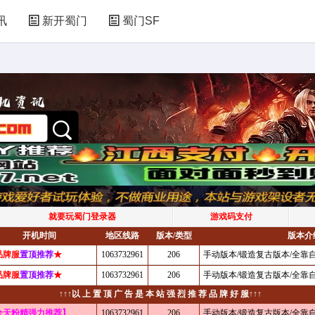
讯
新开蜀门
蜀门SF