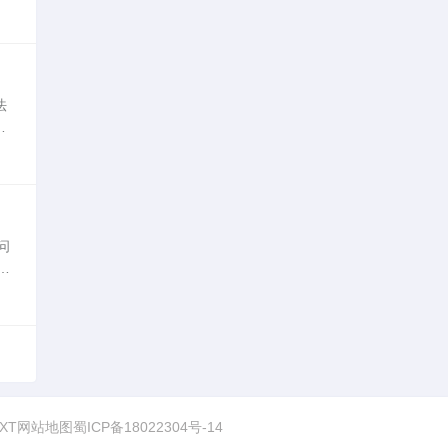
背后
法
，
管
问
系
新
TXT网站地图
蜀ICP备18022304号-14