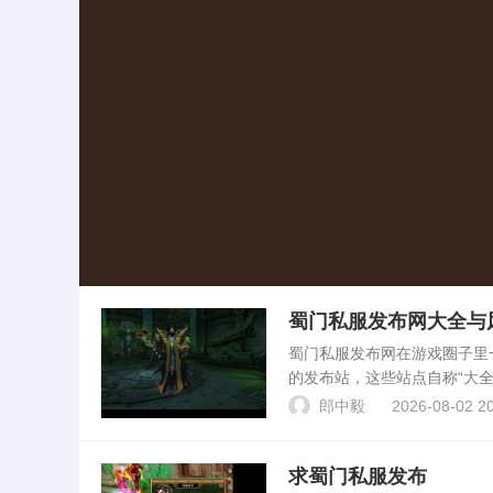
蜀门私服发布网大全与
蜀门私服发布网在游戏圈子里
的发布站，这些站点自称“大
不过是同一套模子刻出来的页
郎中毅
2026-08-02 20
着“长久稳定”“送满...
求蜀门私服发布