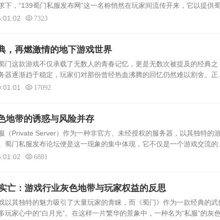
下，“139蜀门私服发布网”这一名称悄然在玩家间流传开来，它以提供
简称“私服”）下载和游玩服务而著称。这背后隐藏的不仅仅是游戏体验的
:01:02
7323
典，再燃激情的地下游戏世界
蜀门这款游戏不仅承载了无数人的青春记忆，更是无数次被提及的经典之
务器逐渐趋于稳定，玩家们对那份曾经热血沸腾的回忆仍然难以割舍。正
私服”应运而生，为那些渴望重温旧梦的玩家们提供了一片可以自由驰骋的
:01:01
17092
色地带的诱惑与风险并存
Private Server）作为一种非官方、未经授权的服务器，以其独特的
。蜀门私服发布论坛便是这一现象的集中体现，它不仅是一个游戏交流的
着欲望与风险的复杂生态。本文将深入探讨蜀门私服发布论坛的运作机制
:01:02
6881
存实亡：游戏行业灰色地带与玩家权益的反思
戏以其独特的魅力吸引了大量玩家的青睐，而《蜀门》作为一款经典的武
玩家心中的“白月光”。在这样一片繁华的景象中，一种名为“私服”的灰