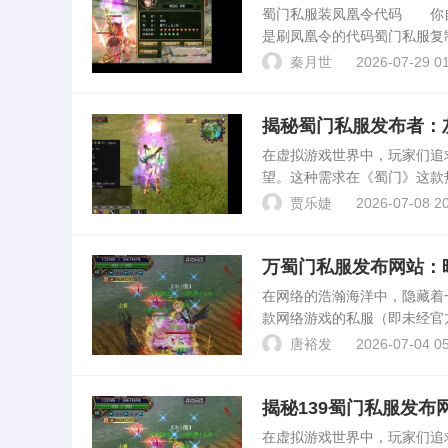
蜀门私服装凤凰令代码 你自己开
是刷凤凰令的代码蜀门私服
交易给小号。之后，大号买8
秦月世
2026-07-29 01
上线后...
揭秘蜀门私服发布者：
在虚拟游戏世界中，玩家们追
望。这种需求在《蜀门》这款
（Private Server
贾乐婕
2026-07-08 20
面影响。蜀...
万蜀门私服发布网站：
在网络的浩瀚海洋中，隐藏着
款网络游戏的私服（即未经官
找“捷径”的玩家。在这看似为
唐裕发
2026-07-04 05
被破坏的巨大隐患...
揭秘139蜀门私服发
在虚拟游戏世界中，玩家们追