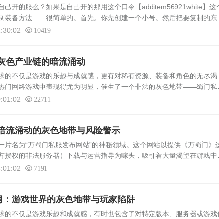
的服么？如果是自己开的那用这个口令【additem56921white】这
复制装备方法 很简单的。首先。你先创建一个小号。然后把要复制的东
0个宝宝。下线再上线。就有了。如果不行。还有一个办法第一步：建个小
:30:02
10419
灰色产业链的暗流涌动
求的不仅是游戏的乐趣与成就感，更有对稀有资源、装备和角色的无尽渴
热门网络游戏中表现得尤为明显，催生了一个非法的灰色地带——蜀门私
）。本文将深入探讨蜀门私服发布者的运营模式、背后的利益链以及其对社会与玩家
:01:02
22711
暗流涌动的灰色地带与风险警示
一片名为“万蜀门私服发布网站”的神秘领域。这个网站以提供《万蜀门》
方授权的非法服务器）下载与运营指导为噱头，吸引着大量渴望在游戏中
玩家提供“无限可能”的背后，却潜藏着数据安全、法律风险以及游戏生态
:01:02
7191
布网：游戏世界的灰色地带与玩家陷阱
求的不仅是游戏乐趣和成就感，有时也包含了对特定版本、服务器或游戏