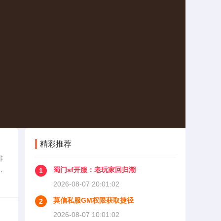
精彩推荐
排
全
蜀门sf开服：老玩家回归潮
1
写
2026-08-07 20:01:02
莫信私服GM权限获取捷径
2
2026-08-07 10:01:02