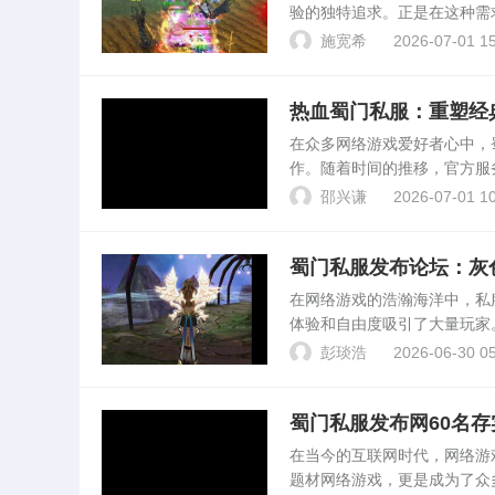
验的独特追求。正是在这种需求
游戏的非官方、私人服务器（
施宽希
2026-07-01 15
体，更是对游戏平...
热血蜀门私服：重塑经
在众多网络游戏爱好者心中，
作。随着时间的推移，官方服
在这样的背景下，“热血蜀门
邵兴谦
2026-07-01 10
地。1. 私服起源：重温...
蜀门私服发布论坛：灰
在网络游戏的浩瀚海洋中，私服（
体验和自由度吸引了大量玩家
台，更是一个灰色地带中交织
彭琰浩
2026-06-30 05
吸引玩家...
蜀门私服发布网60名
在当今的互联网时代，网络游
题材网络游戏，更是成为了众多