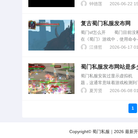
带悄然滋生，其中尤以“蜀门私
钟德莲
2026-06-22 15
的成因、影响...
复古蜀门私服发布网
蜀门sf怎么开 蜀门目前没
在《蜀门》游戏中，使用命令-
从而加速法宝的升级过程。例如，
江倩哲
2026-06-17 01
理...
蜀门私服发布网站是多
蜀门私服安装过显示虚拟机
题，这通常意味着游戏检测到
统会检测到虚拟机的驱动和进
夏芳贤
2026-06-08 01
安装。蜀门私服207客户...
1
Copyright© 蜀门私服｜2026 最