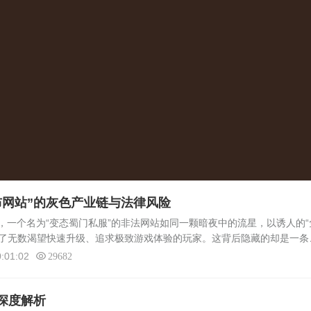
布网站”的灰色产业链与法律风险
个名为“变态蜀门私服”的非法网站如同一颗暗夜中的流星，以诱人的“
吸引了无数渴望快速升级、追求极致游戏体验的玩家。这背后隐藏的却是一条
色产业链。本文将深入剖析“变态蜀门私服发布网站”的运作机制、对玩家
:01:02
29682
深度解析