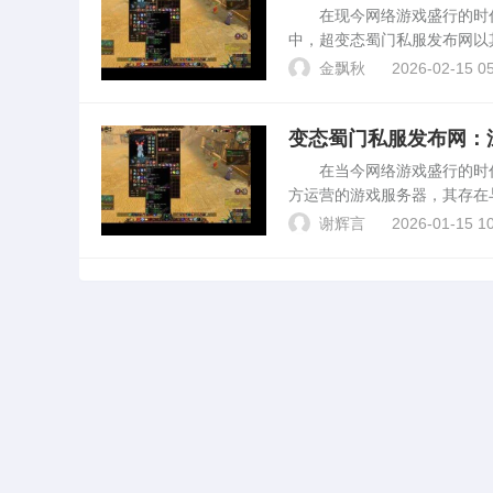
在现今网络游戏盛行的时代
中，超变态蜀门私服发布网以
变态蜀门私服发布网进行深度
金飘秋
2026-02-15 05
变态蜀门私服发布网的特点...
变态蜀门私服发布网：
在当今网络游戏盛行的时代，
方运营的游戏服务器，其存在
其背后的运营模式、影响以及
谢辉言
2026-01-15 10
运营的蜀门游戏服务器...