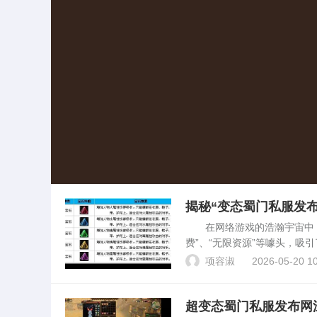
揭秘“变态蜀门私服发
在网络游戏的浩瀚宇宙中，一
费”、“无限资源”等噱头，
满欺诈、侵权与法律风险的灰
项容淑
2026-05-20 10
游戏产业的影响...
超变态蜀门私服发布网