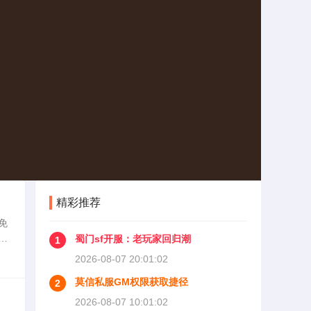
精彩推荐
免
充
蜀门sf开服：老玩家回归潮
1
及
2026-08-07 20:01:02
莫信私服GM权限获取捷径
2
2026-08-07 10:01:02