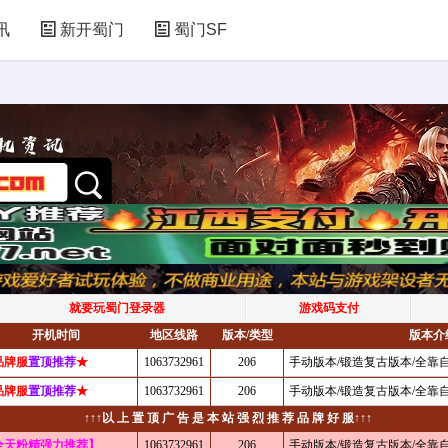
讯
新开蜀门
蜀门SF