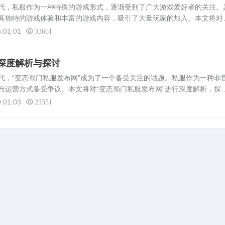
，私服作为一种特殊的游戏形式，逐渐受到了广大游戏爱好者的关注。
其独特的游戏体验和丰富的游戏内容，吸引了大量玩家的加入。本文将对
解析，从其特点、运营模式、玩家群体及未来发展等方面进行详细阐述。
:01:01
33661
深度解析与探讨
“变态蜀门私服发布网”成为了一个备受关注的话题。私服作为一种非
与运营方式备受争议。本文将对“变态蜀门私服发布网”进行深度解析，探
相关问题。什么是变态蜀门私服发布网变态蜀门私服发布网是指一种非官
:01:03
23351