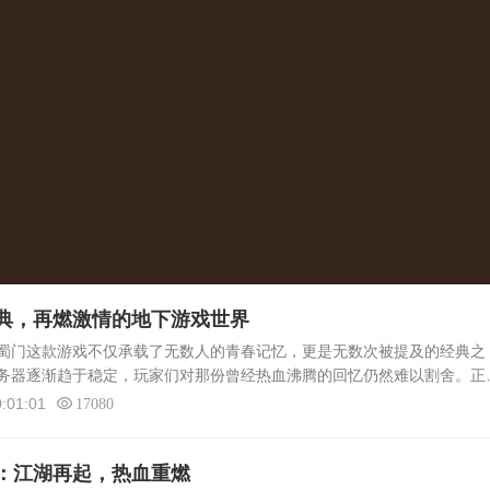
典，再燃激情的地下游戏世界
蜀门这款游戏不仅承载了无数人的青春记忆，更是无数次被提及的经典之
务器逐渐趋于稳定，玩家们对那份曾经热血沸腾的回忆仍然难以割舍。正
私服”应运而生，为那些渴望重温旧梦的玩家们提供了一片可以自由驰骋的
:01:01
17080
：江湖再起，热血重燃