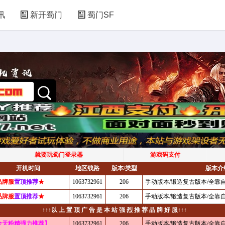
讯
新开蜀门
蜀门SF