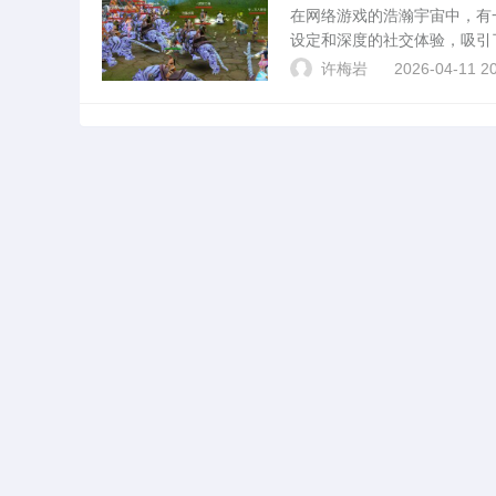
在网络游戏的浩瀚宇宙中，有
设定和深度的社交体验，吸引
其起源、特色玩法、社区文化
许梅岩
2026-04-11 20
源与背景中变热血蜀门私服...