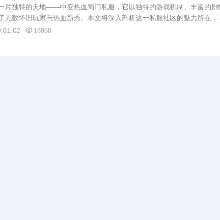
一片独特的天地——中变热血蜀门私服，它以独特的游戏机制、丰富的剧
了无数怀旧玩家与热血新秀。本文将深入剖析这一私服社区的魅力所在，
到面临的挑战与未来展望，带您一探这江湖再起、热血重燃的虚拟世界。
:01:02
18868