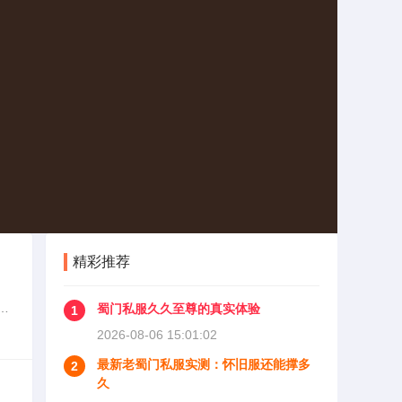
精彩推荐
是
蜀门私服久久至尊的真实体验
1
天
2026-08-06 15:01:02
最新老蜀门私服实测：怀旧服还能撑多
2
久