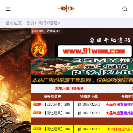
当前位置：
首页
>
蜀门sf搭建
>