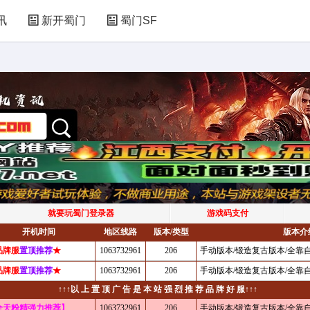
讯
新开蜀门
蜀门SF