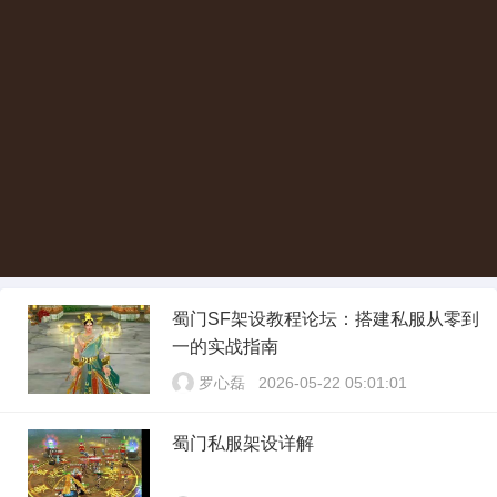
蜀门SF架设教程论坛：搭建私服从零到
一的实战指南
罗心磊
2026-05-22 05:01:01
蜀门私服架设详解