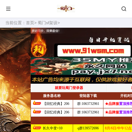
当前位置：
首页
>
蜀门sf架设
>